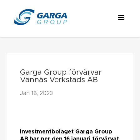
Skip
to
content
Garga Group förvärvar
Vännäs Verkstads AB
Jan 18, 2023
Investmentbolaget Garga Group
AB har per den 16 januari förvärvat